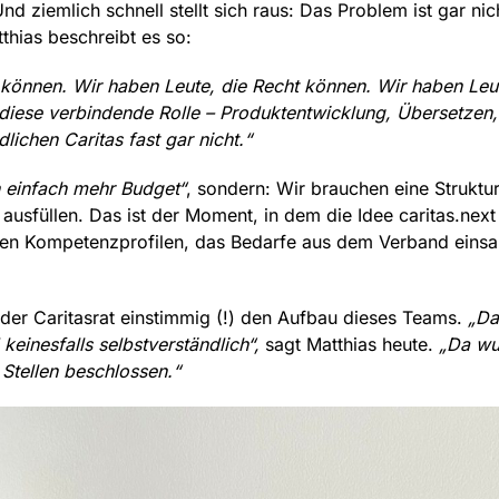
nd ziemlich schnell stellt sich raus: Das Problem ist gar nic
thias beschreibt es so:
T können. Wir haben Leute, die Recht können. Wir haben Leu
iese verbindende Rolle – Produktentwicklung, Übersetzen, P
dlichen Caritas fast gar nicht.“
 einfach mehr Budget“
, sondern: Wir brauchen eine Struktu
l ausfüllen. Das ist der Moment, in dem die Idee caritas.next
uen Kompetenzprofilen, das Bedarfe aus dem Verband einsa
 der Caritasrat einstimmig (!) den Aufbau dieses Teams.
„Da
einesfalls selbstverständlich“,
sagt Matthias heute.
„Da wur
Stellen beschlossen.“