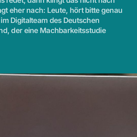
as redet, dann klingt das nicht nach
ngt eher nach: Leute, hört bitte genau
 im Digitalteam des Deutschen
nd, der eine Machbarkeitsstudie