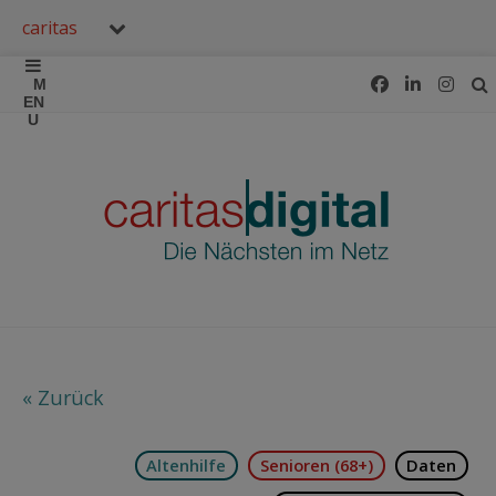
caritas
« Zurück
Altenhilfe
Senioren (68+)
Daten