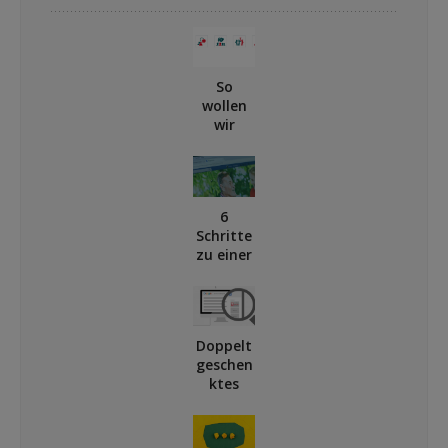
So
wollen
wir
online
kommu
nizieren
6
Schritte
zu einer
lebendig
en
Faceboo
k-
Doppelt
Gruppe
geschen
ktes
Geld