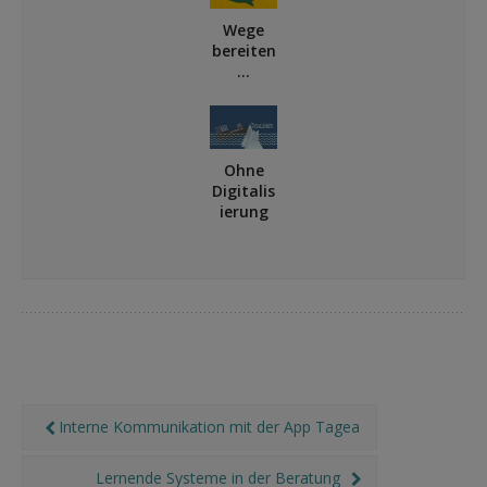
Wege
bereiten
…
Soziale
Innovati
onen
digital
Ohne
und
Digitalis
analog
ierung
entwick
keine
eln
Zukunft
! (Teil III)
Interne Kommunikation mit der App Tagea
Lernende Systeme in der Beratung