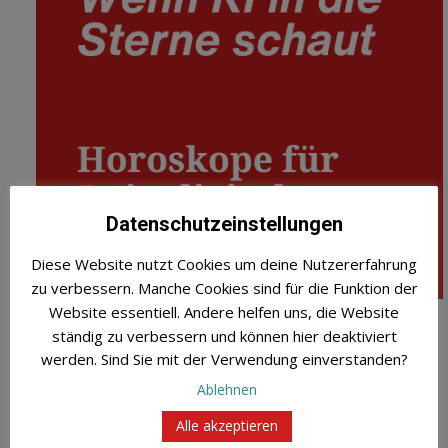
Datenschutzeinstellungen
Diese Website nutzt Cookies um deine Nutzererfahrung
zu verbessern. Manche Cookies sind für die Funktion der
Website essentiell. Andere helfen uns, die Website
ständig zu verbessern und können hier deaktiviert
Habt Ihr Euch auch schon mal gefragt, was passiert,
werden. Sind Sie mit der Verwendung einverstanden?
wenn künstliche Intelligenz und uralte
Sternenweisheit aufeinandertreffen? Wir haben
Ablehnen
genau das gewagt und ein Experiment gestartet! Wir
Alle akzeptieren
haben uns mit einem besonderen Co-Creator