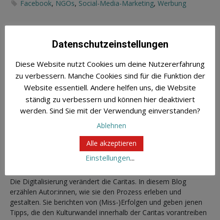
Facebook
,
NGOs
,
Social-Media-Marketing
,
Werbung
Datenschutzeinstellungen
Diese Website nutzt Cookies um deine Nutzererfahrung
Newsletter
zu verbessern. Manche Cookies sind für die Funktion der
Website essentiell. Andere helfen uns, die Website
Du willst informiert bleiben über aktuelle Entwicklungen in
ständig zu verbessern und können hier deaktiviert
Sachen Digitalisierung der Caritas? Hier kannst Du unseren
werden. Sind Sie mit der Verwendung einverstanden?
Newsletter abonnieren
.
Ablehnen
Alle akzeptieren
Einstellungen
...
Über diesen Blog
Die Digitalisierung verändert die Caritas. In diesem Blog
erzählen Autor:innen, wie sie den Prozess erleben und
gestalten. Sie berichten von (Miss-)Erfolgen und geben jenen
Tipps, die den Kulturwandel innerhalb der Caritas vorantreiben